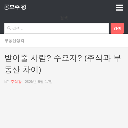
공모주 왕
Skip to content
검색
검
색:
부동산생각
받아줄 사람? 수요자? (주식과 부
동산 차이)
BY
주식왕
·
2025년 6월 17일