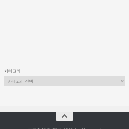
카테고리
카
테
고
리