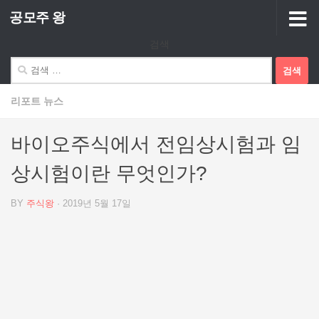
공모주 왕
Skip to content
검색
검
색:
리포트 뉴스
바이오주식에서 전임상시험과 임
상시험이란 무엇인가?
BY
주식왕
·
2019년 5월 17일