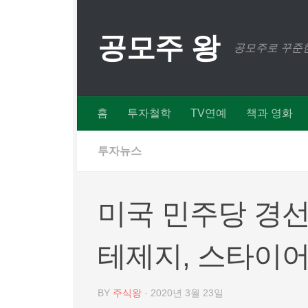
Skip to content
공모주 왕
공모주로 꾸준한
홈
투자철학
TV연예
책과 영화
투자뉴스
미국 민주당 경선
테제지, 스타이어
BY
주식왕
·
2020년 3월 23일