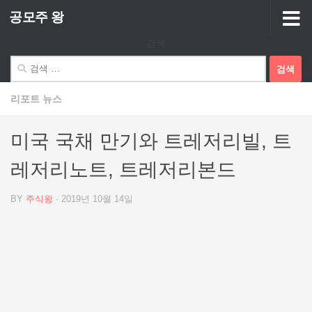
공모주 왕
Skip to content
검색
검
색:
리포트 뉴스
미국 국채 만기와 트레저리빌, 트
레저리노트, 트레저리본드
BY
주식왕
·
2019년 10월 14일