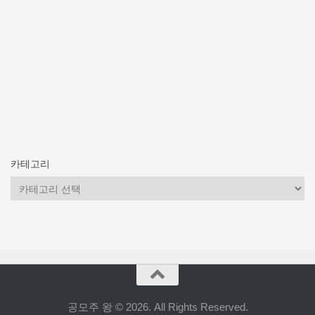
카테고리
카
테
고
리
공모주 왕 © 2026. All Rights Reserved.