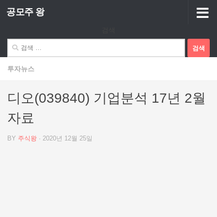
공모주 왕
Skip to content
검색
검
색:
투자뉴스
디오(039840) 기업분석 17년 2월
자료
BY
주식왕
·
2020년 12월 25일