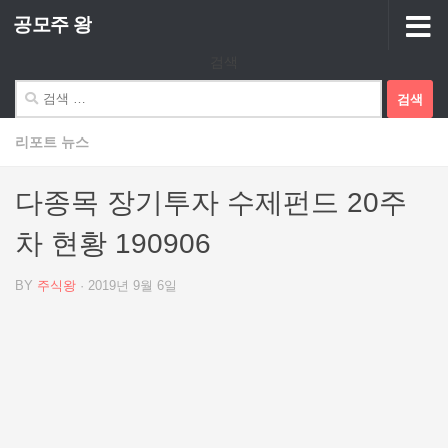
공모주 왕
Skip to content
검색
검
색:
리포트 뉴스
다종목 장기투자 수제펀드 20주
차 현황 190906
BY
주식왕
·
2019년 9월 6일