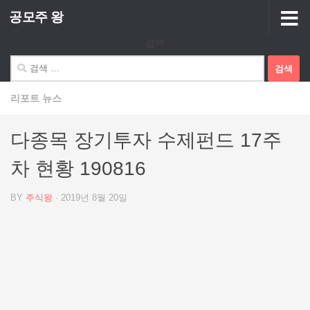
공모주 왕
Skip to content
검색
검
색:
리포트 뉴스
다종목 장기투자 수제펀드 17주
차 현황 190816
BY
주식왕
·
2019년 8월 20일