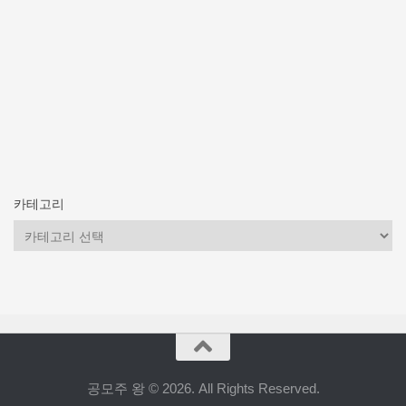
카테고리
카
테
고
리
공모주 왕 © 2026. All Rights Reserved.