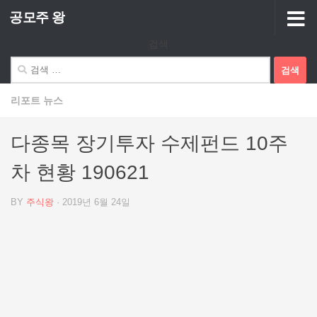
공모주 왕
Skip to content
검색
검
색:
리포트 뉴스
다종목 장기투자 수제펀드 10주
차 현황 190621
BY
주식왕
·
2019년 6월 24일