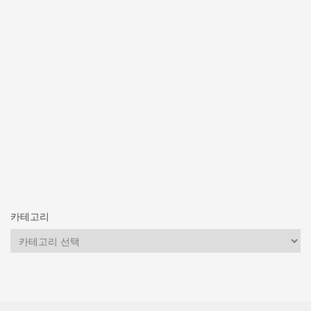
카테고리
카
테
고
리