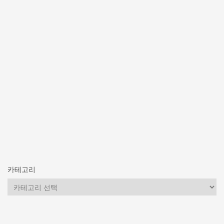
카테고리
카
테
고
리