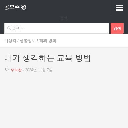
공모주 왕
Skip to content
검색
검
색:
내생각
/
생활정보
/
책과 영화
내가 생각하는 교육 방법
BY
주식왕
·
2024년 11월 7일