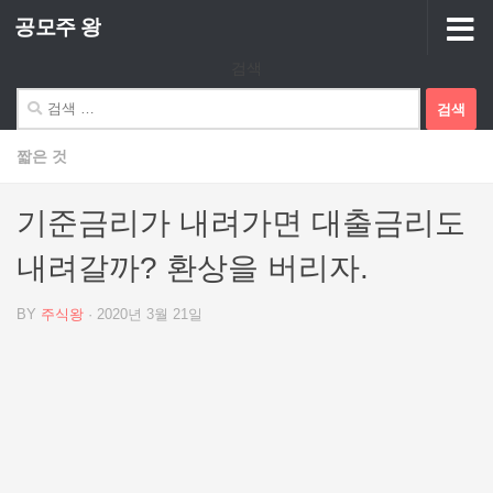
공모주 왕
Skip to content
검색
검
색:
짧은 것
기준금리가 내려가면 대출금리도
내려갈까? 환상을 버리자.
BY
주식왕
·
2020년 3월 21일