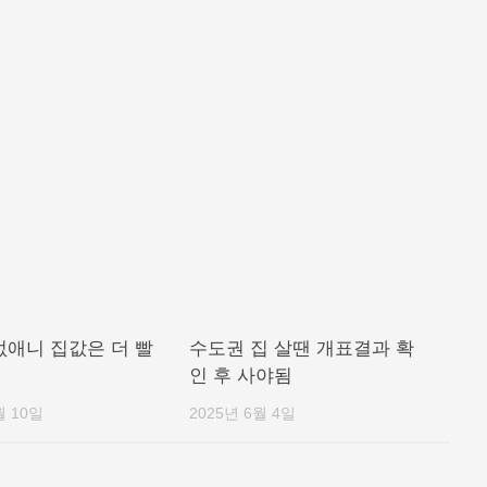
없애니 집값은 더 빨
수도권 집 살땐 개표결과 확
인 후 사야됨
월 10일
2025년 6월 4일