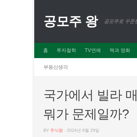
Skip to content
공모주 왕
공모주로 꾸준한
홈
투자철학
TV연예
책과 영화
부동산생각
국가에서 빌라 매
뭐가 문제일까?
BY
주식왕
·
2024년 8월 29일