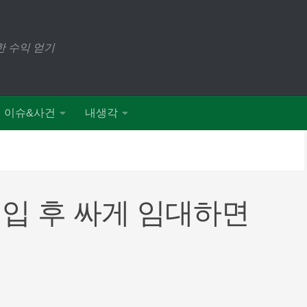
 수익 얻기
이슈&사건
내생각
입 후 싸게 임대하면