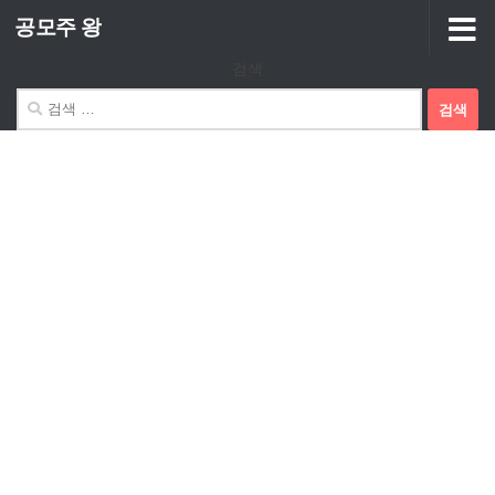
공모주 왕
Skip to content
검색
검
색: