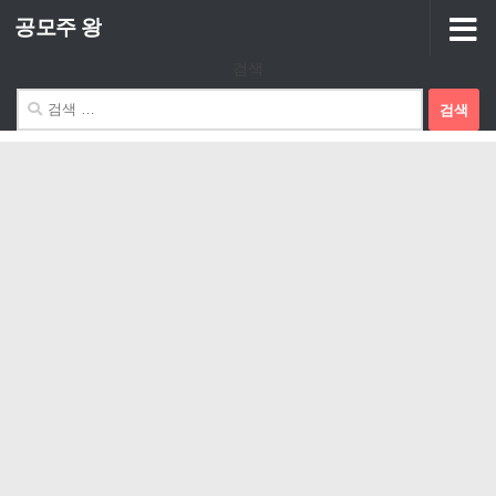
공모주 왕
Skip to content
검색
검
색: