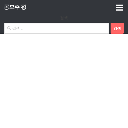
공모주 왕
Skip to content
검색
검
색: