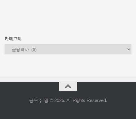
카테고리
카
테
고
리
공모주 왕 © 2026. All Rights Reserved.